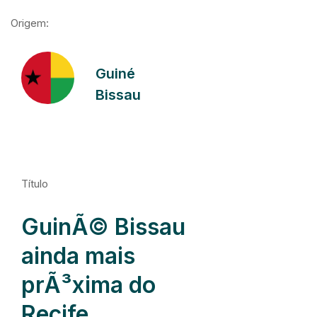
Origem:
Guiné
Bissau
Título
GuinÃ© Bissau
ainda mais
prÃ³xima do
Recife